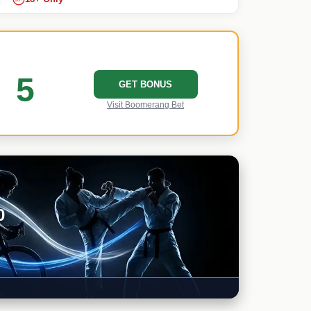
5
GET BONUS
Visit Boomerang Bet
0