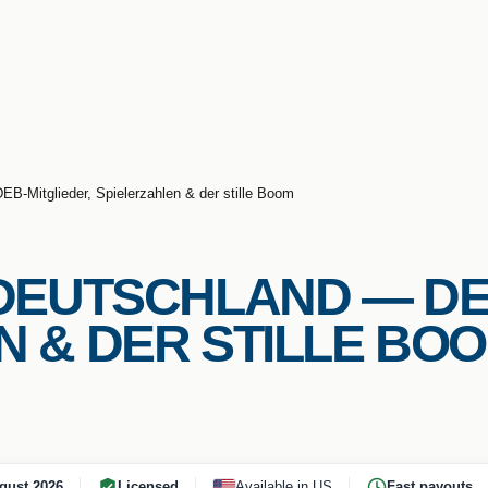
B-Mitglieder, Spielerzahlen & der stille Boom
 DEUTSCHLAND — DE
N & DER STILLE BO
gust 2026
Licensed
Available in US
Fast payouts