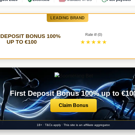
LEADING BRAND
Rate it! (0)
 DEPOSIT BONUS 100%
UP TO €100
★★★★★
First Deposit Bonus 100% up to €10
Claim Bonus
18+ · T&Cs apply · This site is an affiliate aggregator.