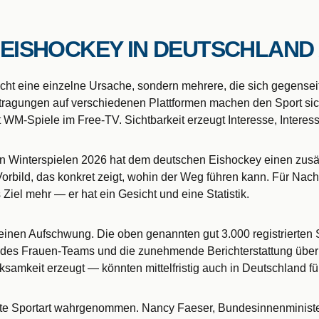
ISHOCKEY IN DEUTSCHLAND
ht eine einzelne Ursache, sondern mehrere, die sich gegensei
agungen auf verschiedenen Plattformen machen den Sport sicht
WM-Spiele im Free-TV. Sichtbarkeit erzeugt Interesse, Intere
 Winterspielen 2026 hat dem deutschen Eishockey einen zusät
Vorbild, das konkret zeigt, wohin der Weg führen kann. Für Nac
Ziel mehr — er hat ein Gesicht und eine Statistik.
inen Aufschwung. Die oben genannten gut 3.000 registrierten S
e des Frauen-Teams und die zunehmende Berichterstattung über
samkeit erzeugt — könnten mittelfristig auch in Deutschland fü
nte Sportart wahrgenommen. Nancy Faeser, Bundesinnenminister