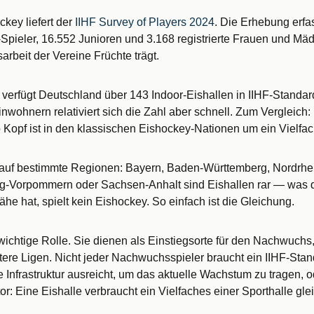
key liefert der
IIHF Survey of Players 2024
. Die Erhebung erfa
pieler, 16.552 Junioren und 3.168 registrierte Frauen und Mäd
rbeit der Vereine Früchte trägt.
F verfügt Deutschland über 143 Indoor-Eishallen in IIHF-Standa
 Einwohnern relativiert sich die Zahl aber schnell. Zum Vergleich
o Kopf ist in den klassischen Eishockey-Nationen um ein Vielfa
n auf bestimmte Regionen: Bayern, Baden-Württemberg, Nordrhe
Vorpommern oder Sachsen-Anhalt sind Eishallen rar — was dire
he hat, spielt kein Eishockey. So einfach ist die Gleichung.
ichtige Rolle. Sie dienen als Einstiegsorte für den Nachwuchs, 
ntere Ligen. Nicht jeder Nachwuchsspieler braucht ein IIHF-Stan
de Infrastruktur ausreicht, um das aktuelle Wachstum zu tragen
r: Eine Eishalle verbraucht ein Vielfaches einer Sporthalle g