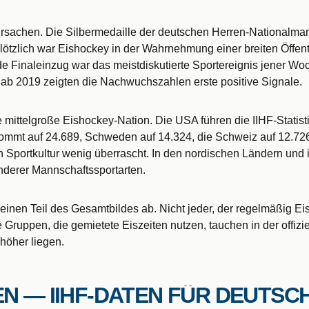
e Ursachen. Die Silbermedaille der deutschen Herren-Nationalm
lötzlich war Eishockey in der Wahrnehmung einer breiten Öffen
 Finaleinzug war das meistdiskutierte Sportereignis jener Woch
 ab 2019 zeigten die Nachwuchszahlen erste positive Signale.
e mittelgroße Eishockey-Nation. Die USA führen die IIHF-Statist
kommt auf 24.689, Schweden auf 14.324, die Schweiz auf 12.726
 Sportkultur wenig überrascht. In den nordischen Ländern und i
nderer Mannschaftssportarten.
einen Teil des Gesamtbildes ab. Nicht jeder, der regelmäßig Eis
 Gruppen, die gemietete Eiszeiten nutzen, tauchen in der offiziel
höher liegen.
EN — IIHF-DATEN FÜR DEUTS