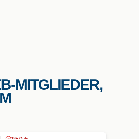
B-MITGLIEDER,
OM
18+ Only
18+